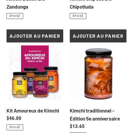
Zandunga
Chipotluda
Prix
Prix
ÉPUISÉ
ÉPUISÉ
normal
normal
AJOUTER AU PANIER
AJOUTER AU PANIER
Kit
Kimchi
Amoureux
traditionnel
de
-
Kimchi
Édition
5e
anniversaire
Kit Amoureux de Kimchi
Kimchi traditionnel -
Prix
$46.00
Édition 5e anniversaire
normal
Prix
$13.65
ÉPUISÉ