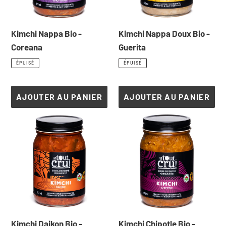
Kimchi Nappa Bio -
Kimchi Nappa Doux Bio -
Coreana
Guerita
Prix
Prix
ÉPUISÉ
ÉPUISÉ
normal
normal
AJOUTER AU PANIER
AJOUTER AU PANIER
Kimchi
Kimchi
Daikon
Chipotle
Bio
Bio
-
-
Zandunga
Chipotluda
Kimchi Daikon Bio -
Kimchi Chipotle Bio -