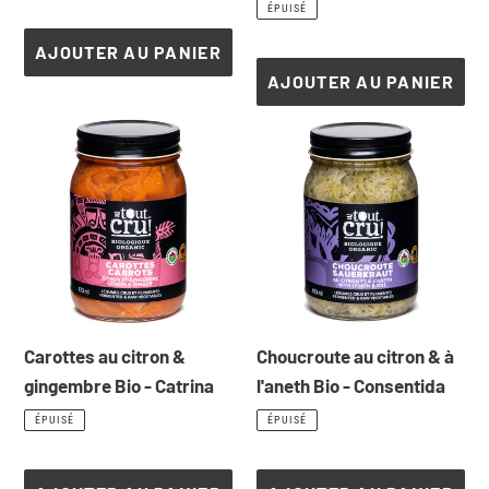
normal
ÉPUISÉ
AJOUTER AU PANIER
AJOUTER AU PANIER
Carottes
Choucroute
au
au
citron
citron
&
&
gingembre
à
Bio
l'aneth
-
Bio
Catrina
-
Carottes au citron &
Choucroute au citron & à
Consentida
gingembre Bio - Catrina
l'aneth Bio - Consentida
Prix
Prix
ÉPUISÉ
ÉPUISÉ
normal
normal