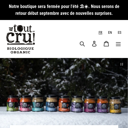
Passer
Notre boutique sera fermée pour l'été ⛱️☀️. Nous serons de
au
retour début septembre avec de nouvelles surprises.
contenu
FR
EN
ES
Rechercher
Se connecter
Panier
Mettre le di