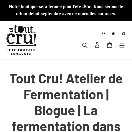
Passer
Notre boutique sera fermée pour l'été ⛱️☀️. Nous serons de
au
retour début septembre avec de nouvelles surprises.
contenu
FR
EN
ES
Rechercher
Se connecter
Panier
Tout Cru! Atelier de
Fermentation |
Blogue | La
fermentation dans