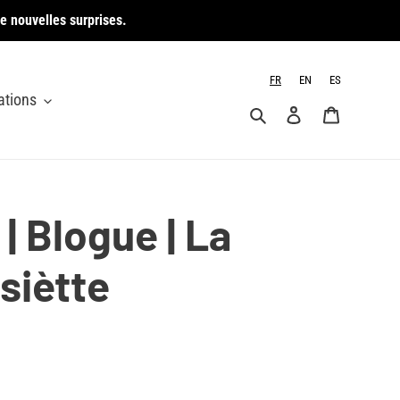
e nouvelles surprises.
FR
EN
ES
ations
Rechercher
Se connecter
Panier
| Blogue | La
siètte