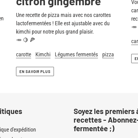
citron gingembre
Vou
car
Une recette de pizza mais avec nos carottes
en
rec
lactofermentées !
Elle est ajustable avec du
🥕
kimchi pour notre plus grand plaisir.
🥕 🍋 🍕
car
carotte
Kimchi
Légumes fermentés
pizza
E
EN SAVOIR PLUS
itiques
Soyez les premiers 
recettes - Abonnez-
fermentée ;)
tique d'expédition