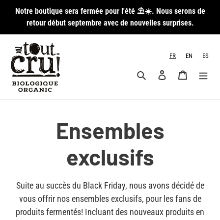
Passer
Notre boutique sera fermée pour l'été ⛱️☀️. Nous serons de
au
retour début septembre avec de nouvelles surprises.
contenu
FR
EN
ES
Rechercher
Se connecter
Panier
C
Ensembles
o
exclusifs
l
Suite au succès du Black Friday, nous avons décidé de
vous offrir nos ensembles exclusifs, pour les fans de
l
produits fermentés! Incluant des nouveaux produits en