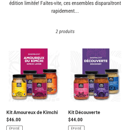
édition limitée! Faîtes-vite, ces ensembles disparaîtront
e
rapidement...
c
2 produits
t
i
Kit
Kit
Amoureux
Découverte
o
de
Kimchi
n
:
Kit Amoureux de Kimchi
Kit Découverte
Prix
$46.00
Prix
$44.00
normal
normal
ÉPUISÉ
ÉPUISÉ