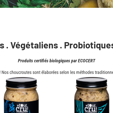
l
e
c
t
 . Végétaliens . Probiotique
i
Produits certifiés biologiques par ECOCERT
o
! Nos choucroutes sont élaborées selon les méthodes traditionne
route
Choucroute
n
aux
:
algues
marines
vre
Bio
-