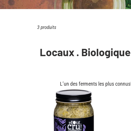
3 produits
Locaux . Biologiques
L’un des ferments les plus connus
Choucroute
Chouc
au
aux
citron
baies
&
de
à
geniè
l'aneth
Bio