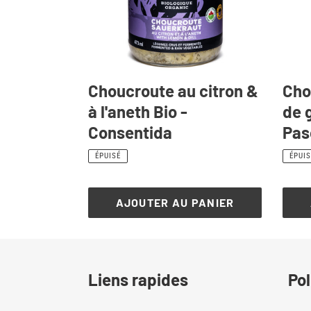
Bio
-
-
Pascu
Consentida
Choucroute au citron &
Cho
à l'aneth Bio -
de 
Consentida
Pas
Prix
Prix
ÉPUISÉ
ÉPUIS
normal
norm
AJOUTER AU PANIER
Liens rapides
Pol