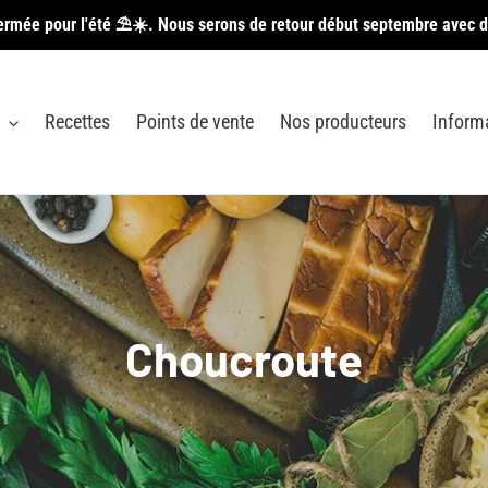
ermée pour l'été ⛱️☀️. Nous serons de retour début septembre avec d
Recettes
Points de vente
Nos producteurs
Inform
C
Choucroute
o
l