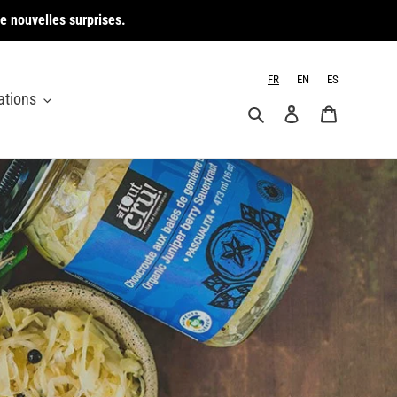
e nouvelles surprises.
FR
EN
ES
ations
Rechercher
Se connecter
Panier