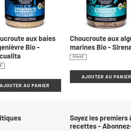
Sirena
alita
ucroute aux baies
Choucroute aux alg
genièvre Bio -
marines Bio - Siren
cualita
Prix
ÉPUISÉ
normal
É
al
AJOUTER AU PANIE
AJOUTER AU PANIER
itiques
Soyez les premiers 
recettes - Abonnez-