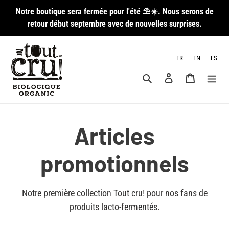
Passer
Notre boutique sera fermée pour l'été ⛱️☀️. Nous serons de
au
retour début septembre avec de nouvelles surprises.
contenu
FR
EN
ES
Rechercher
Se connecter
Panier
C
Articles
o
promotionnels
l
Notre première collection Tout cru! pour nos fans de
produits lacto-fermentés.
l