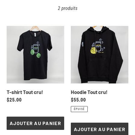
e
2 produits
c
T-
Hoodie
t
shirt
Tout
Tout
cru!
i
cru!
o
n
T-shirt Tout cru!
Hoodie Tout cru!
Prix
$25.00
Prix
$55.00
:
normal
normal
ÉPUISÉ
AJOUTER AU PANIER
AJOUTER AU PANIER