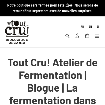
Passer
Notre boutique sera fermée pour l'été ⛱️☀️. Nous serons de
au
retour début septembre avec de nouvelles surprises.
contenu
FR
EN
ES
Rechercher
Se connecter
Panier
Tout Cru! Atelier de
Fermentation |
Blogue | La
fermentation dans