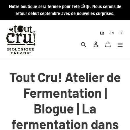
Passer
Notre boutique sera fermée pour l'été ⛱️☀️. Nous serons de
au
retour début septembre avec de nouvelles surprises.
contenu
FR
EN
ES
Rechercher
Se connecter
Panier
Tout Cru! Atelier de
Fermentation |
Blogue | La
fermentation dans