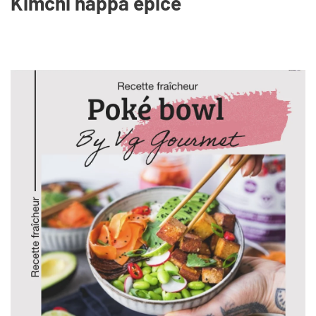
Kimchi nappa épicé