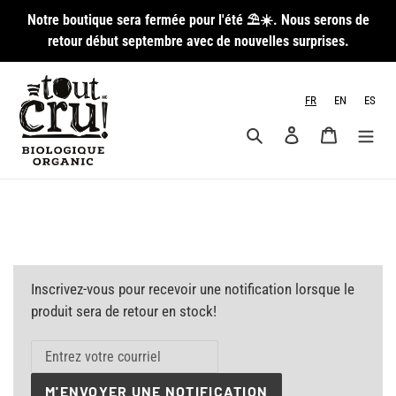
Passer
Notre boutique sera fermée pour l'été ⛱️☀️. Nous serons de
au
retour début septembre avec de nouvelles surprises.
contenu
FR
EN
ES
Rechercher
Se connecter
Panier
Inscrivez-vous pour recevoir une notification lorsque le
produit sera de retour en stock!
M'ENVOYER UNE NOTIFICATION