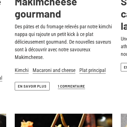
e
Makimcheese
S
gourmand
c
l
Des pâtes et du fromage relevés par notre kimchi
nappa qui rajoute un petit kick à ce plat
Une
délicieusement gourmand. De nouvelles saveurs
at
sont à découvrir avec notre savoureux
nou
Makimcheese.
E
Kimchi
Macaroni and cheese
Plat principal
al
EN SAVOIR PLUS
1 COMMENTAIRE