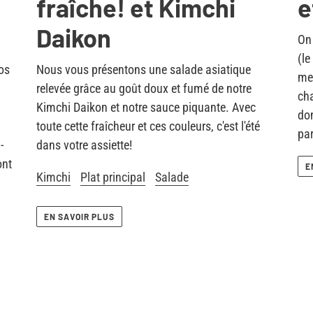
fraîche! et Kimchi
e
Daikon
On 
(le
nos
Nous vous présentons une salade asiatique
mei
relevée grâce au goût doux et fumé de notre
cha
Kimchi Daikon et notre sauce piquante. Avec
don
toute cette fraîcheur et ces couleurs, c'est l'été
par
-
dans votre assiette!
ont
E
Kimchi
Plat principal
Salade
EN SAVOIR PLUS