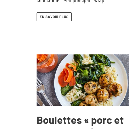
choucroute
Plat principal
wrap
EN SAVOIR PLUS
Boulettes « porc et