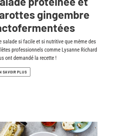
alade protéinée et
arottes gingembre
actofermentées
 salade si facile et si nutritive que même des
hlètes professionnels comme Lysanne Richard
s ont demandé la recette !
N SAVOIR PLUS