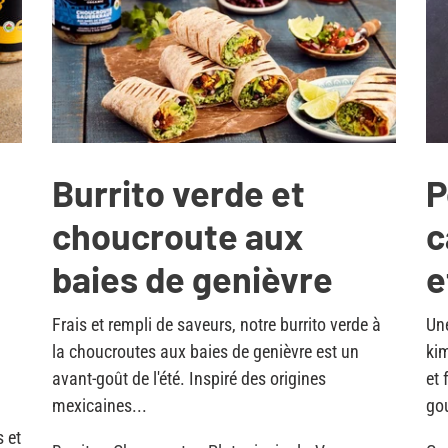
Burrito verde et
P
choucroute aux
c
baies de genièvre
e
Frais et rempli de saveurs, notre burrito verde à
Une
la choucroutes aux baies de genièvre est un
kim
avant-goût de l'été. Inspiré des origines
et 
mexicaines...
go
s et