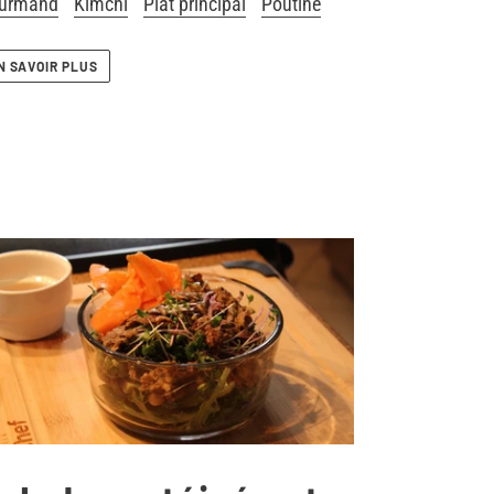
urmand
Kimchi
Plat principal
Poutine
N SAVOIR PLUS