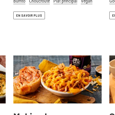
Burrito
Choucroute
Plat principal
Vegan
Go
EN SAVOIR PLUS
E