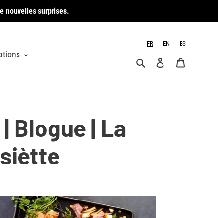
e nouvelles surprises.
FR
EN
ES
ations
Rechercher
Se connecter
Panier
| Blogue | La
siètte