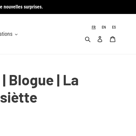
e nouvelles surprises.
FR
EN
ES
ations
Rechercher
Se connecter
Panier
| Blogue | La
siètte