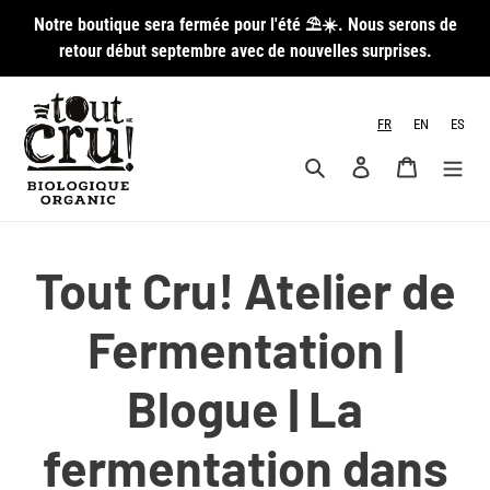
Passer
Notre boutique sera fermée pour l'été ⛱️☀️. Nous serons de
au
retour début septembre avec de nouvelles surprises.
contenu
FR
EN
ES
Rechercher
Se connecter
Panier
Tout Cru! Atelier de
Fermentation |
Blogue | La
fermentation dans