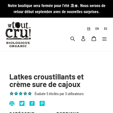
Passer
Notre boutique sera fermée pour l'été ⛱️☀️. Nous serons de
au
retour début septembre avec de nouvelles surprises.
contenu
FR
EN
ES
Rechercher
Se connecter
Panier
Latkes croustillants et
crème sure de cajoux
Évaluée 5 étoiles par 3 utilisateurs