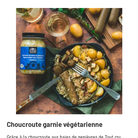
Choucroute garnie végétarienne
Grâce à la
choucroute aux baies de genièvres de Tout cru
,