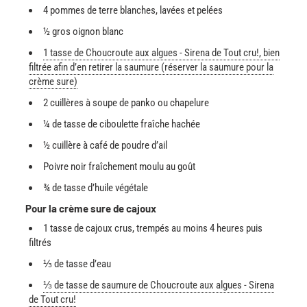
4 pommes de terre blanches, lavées et pelées
½ gros oignon blanc
1 tasse de Choucroute aux algues - Sirena de Tout cru!, bien
filtrée afin d’en retirer la saumure (réserver la saumure pour la
crème sure)
2 cuillères à soupe de panko ou chapelure
¼ de tasse de ciboulette fraîche hachée
½ cuillère à café de poudre d’ail
Poivre noir fraîchement moulu au goût
¾ de tasse d’huile végétale
Pour la crème sure de cajoux
1 tasse de cajoux crus, trempés au moins 4 heures puis
filtrés
⅓ de tasse d’eau
⅓ de tasse de saumure de Choucroute aux algues - Sirena
de Tout cru!