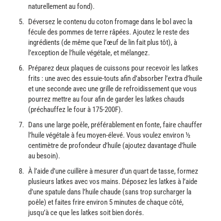
naturellement au fond).
Déversez le contenu du coton fromage dans le bol avec la
fécule des pommes de terre râpées. Ajoutez le reste des
ingrédients (de même que l’œuf de lin fait plus tôt), à
l’exception de l’huile végétale, et mélangez.
Préparez deux plaques de cuissons pour recevoir les latkes
frits : une avec des essuie-touts afin d’absorber l’extra d’huile
et une seconde avec une grille de refroidissement que vous
pourrez mettre au four afin de garder les latkes chauds
(préchauffez le four à 175-200F).
Dans une large poêle, préférablement en fonte, faire chauffer
l’huile végétale à feu moyen-élevé. Vous voulez environ ½
centimètre de profondeur d’huile (ajoutez davantage d’huile
au besoin).
À l’aide d’une cuillère à mesurer d’un quart de tasse, formez
plusieurs latkes avec vos mains. Déposez les latkes à l’aide
d’une spatule dans l’huile chaude (sans trop surcharger la
poêle) et faites frire environ 5 minutes de chaque côté,
jusqu’à ce que les latkes soit bien dorés.