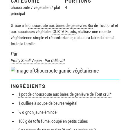
CATÉGORIE
PORTIONS
choucroute / végétalien / plat
4
principal
Grâce à la
choucroute aux baies de genièvres Bio
de Tout cru! et
aux saucisses végétales
GUSTA Foods
, réalisez une recette
végétarienne simple et réconfortante, qui saura faire du bien à
toute la famille.
Par
Pretty Small Vegan - Par Odile JP
INGRÉDIENTS
1 pot de choucroute aux baies de genièvre de Tout cru!*
1 cuillère à soupe de beurre végétal
½ oignon jaune émincé
100 g de tofu fumé, coupé en petits cubes