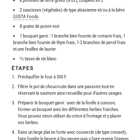
8 pommes de terre grelot (8 oz), coupées en 2
2 saucisses (végétales) de type alsacienne et/ou à la bière
GUSTA Foods
8 grains de poivre noir
1 bouquet garni : 1 branche bien fournie de romarin frais, 1
branche bien fournie de thym frais, 1-2 branches de persil frais
et une feuilles de laurier
⅓ tasse de vin blanc
ÉTAPES
Préchauffer le four à 350 F.
Filtrer le pot de choucroute dans une passoire tout en
réservant la saumure ainsi recueillie pour d’autres usages.
Préparer le bouquet garni : avec de la ficelle à cuisson,
former un bouquet avec les différentes herbes fraîches.
Vous pouvez sinon utiliser du coton à fromage et y placer
vos herbes.
Dans un large plat en fonte avec couvercle (de type creuset),
faire fondre le beurre à feu moyen puis y faire revenir l’oignon