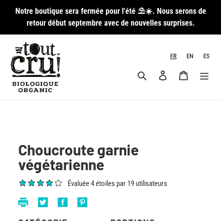
Passer
Notre boutique sera fermée pour l'été ⛱️☀️. Nous serons de
au
retour début septembre avec de nouvelles surprises.
contenu
FR
EN
ES
Rechercher
Se connecter
Panier
Choucroute garnie
végétarienne
Évaluée 4 étoiles par 19 utilisateurs