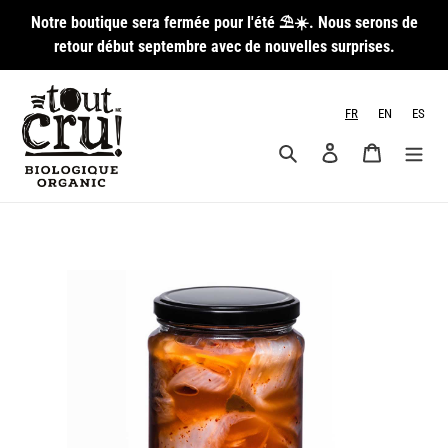
Passer
Notre boutique sera fermée pour l'été ⛱️☀️. Nous serons de
au
retour début septembre avec de nouvelles surprises.
contenu
FR
EN
ES
Rechercher
Se connecter
Panier