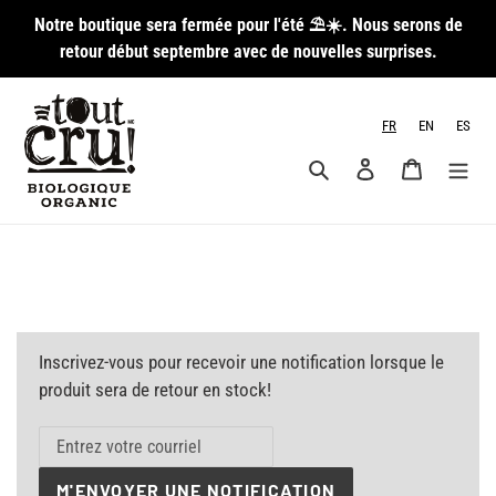
Passer
Notre boutique sera fermée pour l'été ⛱️☀️. Nous serons de
au
retour début septembre avec de nouvelles surprises.
contenu
FR
EN
ES
Rechercher
Se connecter
Panier
Inscrivez-vous pour recevoir une notification lorsque le
produit sera de retour en stock!
M'ENVOYER UNE NOTIFICATION