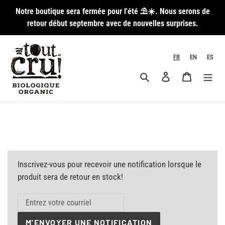
Passer
Notre boutique sera fermée pour l'été ⛱️☀️. Nous serons de
au
retour début septembre avec de nouvelles surprises.
contenu
FR
EN
ES
Rechercher
Se connecter
Panier
Inscrivez-vous pour recevoir une notification lorsque le
produit sera de retour en stock!
M'ENVOYER UNE NOTIFICATION