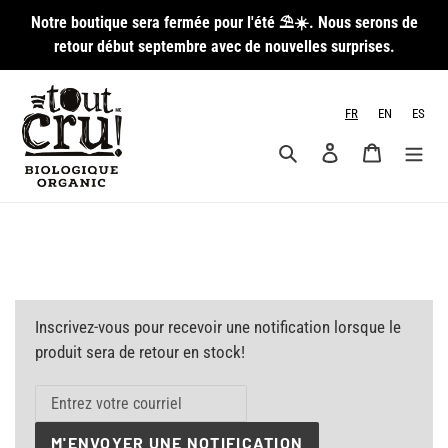
Passer
Notre boutique sera fermée pour l'été ⛱️☀️. Nous serons de
au
retour début septembre avec de nouvelles surprises.
contenu
FR
EN
ES
Rechercher
Se connecter
Panier
Inscrivez-vous pour recevoir une notification lorsque le
produit sera de retour en stock!
M'ENVOYER UNE NOTIFICATION