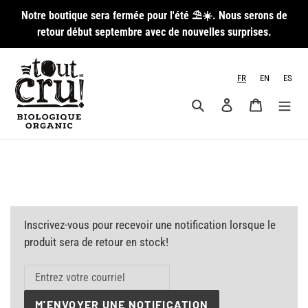
Passer
Notre boutique sera fermée pour l'été ⛱️☀️. Nous serons de
au
retour début septembre avec de nouvelles surprises.
contenu
FR
EN
ES
Rechercher
Se connecter
Panier
Inscrivez-vous pour recevoir une notification lorsque le
produit sera de retour en stock!
M'ENVOYER UNE NOTIFICATION