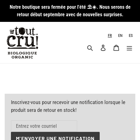
Passer
Notre boutique sera fermée pour l'été ⛱️☀️. Nous serons de
au
retour début septembre avec de nouvelles surprises.
contenu
FR
EN
ES
Rechercher
Se connecter
Panier
Inscrivez-vous pour recevoir une notification lorsque le
produit sera de retour en stock!
M'ENVOYER UNE NOTIFICATION