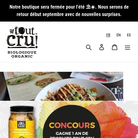
Passer
Notre boutique sera fermée pour l'été ⛱️☀️. Nous serons de
au
retour début septembre avec de nouvelles surprises.
contenu
FR
EN
ES
Rechercher
Se connecter
Panier