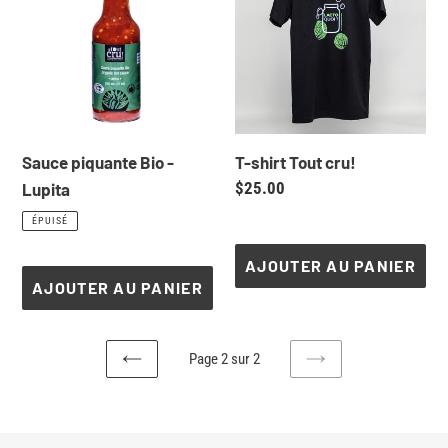
Bio
Tout
e
-
cru!
Lupita
c
t
Sauce piquante Bio -
T-shirt Tout cru!
i
Prix
$25.00
Lupita
normal
Prix
ÉPUISÉ
o
normal
AJOUTER AU PANIER
n
AJOUTER AU PANIER
:
Page 2 sur 2
PAGE
PAGE
PRÉCÉDENTE
SUIVANTE