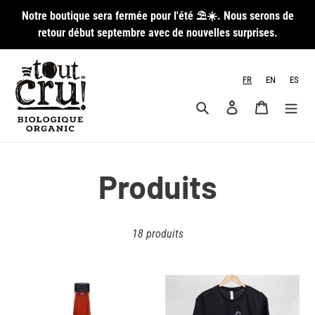
Passer
Notre boutique sera fermée pour l'été ⛱️☀️. Nous serons de
au
retour début septembre avec de nouvelles surprises.
contenu
FR
EN
ES
Rechercher
Se connecter
Panier
C
Produits
o
18 produits
l
Sauce
T-
l
piquante
shirt