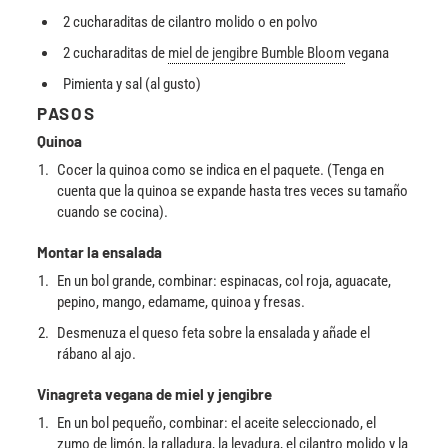
2 cucharaditas de cilantro molido o en polvo
2 cucharaditas de
miel de jengibre Bumble Bloom
vegana
Pimienta y sal (al gusto)
PASOS
Quinoa
Cocer la quinoa como se indica en el paquete. (Tenga en
cuenta que la quinoa se expande hasta tres veces su tamaño
cuando se cocina).
Montar la ensalada
En un bol grande, combinar: espinacas, col roja, aguacate,
pepino, mango, edamame, quinoa y fresas.
Desmenuza el queso feta sobre la ensalada y añade el
rábano al ajo.
Vinagreta vegana de miel y jengibre
En un bol pequeño, combinar: el aceite seleccionado, el
zumo de limón, la ralladura, la levadura, el cilantro molido y la