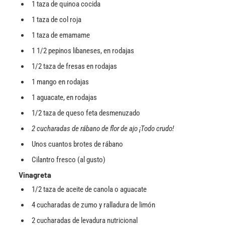
1 taza de quinoa cocida
1 taza de col roja
1 taza de emamame
1 1/2 pepinos libaneses, en rodajas
1/2 taza de fresas en rodajas
1 mango en rodajas
1 aguacate, en rodajas
1/2 taza de queso feta desmenuzado
2 cucharadas de rábano de flor de ajo ¡Todo crudo!
Unos cuantos brotes de rábano
Cilantro fresco (al gusto)
Vinagreta
1/2 taza de aceite de canola o aguacate
4 cucharadas de zumo y ralladura de limón
2 cucharadas de levadura nutricional